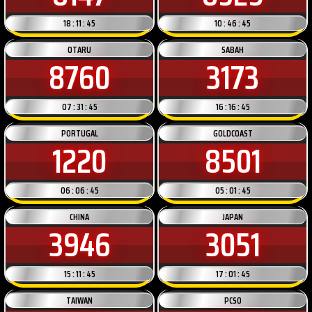
18 : 11 : 45
10 : 46 : 45
OTARU
SABAH
8760
3173
07 : 31 : 45
16 : 16 : 45
PORTUGAL
GOLDCOAST
1220
8501
06 : 06 : 45
05 : 01 : 45
CHINA
JAPAN
3946
3051
15 : 11 : 45
17 : 01 : 45
TAIWAN
PCSO