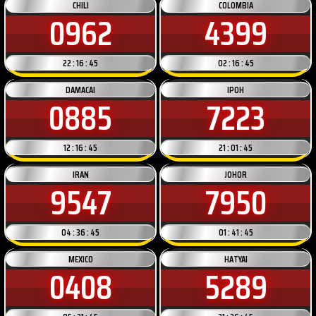
CHILI
COLOMBIA
0962
4399
22 : 16 : 45
02 : 16 : 45
DAMACAI
IPOH
0885
7223
12 : 16 : 45
21 : 01 : 45
IRAN
JOHOR
9547
7950
04 : 36 : 45
01 : 41 : 45
MEXICO
HATYAI
0408
5289