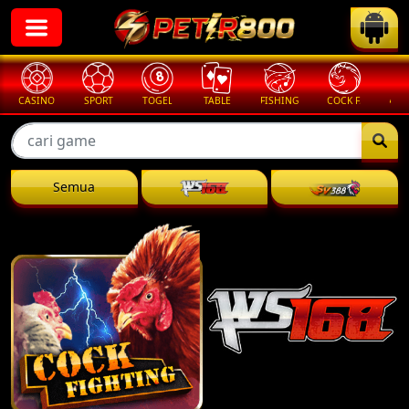
CASINO
SPORT
TOGEL
TABLE
FISHING
COCK F.
ARC
Semua