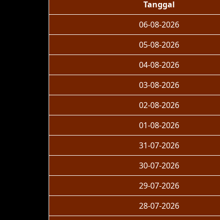
Tanggal
06-08-2026
05-08-2026
04-08-2026
03-08-2026
02-08-2026
01-08-2026
31-07-2026
30-07-2026
29-07-2026
28-07-2026