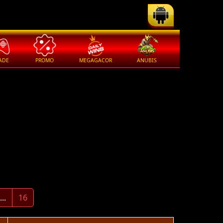
ADE
PROMO
MEGAGACOR
ANUBIS
...
16