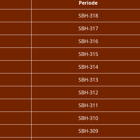
Periode
SBH-318
SBH-317
SBH-316
SBH-315
SBH-314
SBH-313
SBH-312
SBH-311
SBH-310
SBH-309