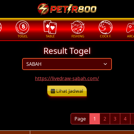
TOGEL
TABLE
FISHING
COCK F.
ARC
Result Togel
https://livedraw-sabah.com/
Lihat Jadwal
Page
1
2
3
4