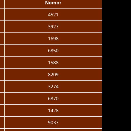
Nomor
4521
3927
1698
6850
1588
8209
3274
6870
1428
9037