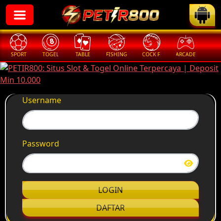
SPORT
TOGEL
TABLE
FISHING
COCK F.
ARCADE
PR
Username
Password
LOGIN
DAFTAR