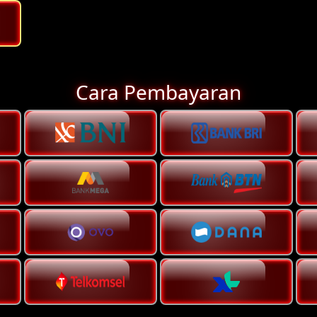
Cara Pembayaran