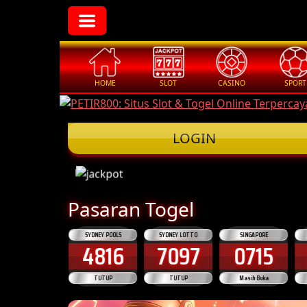
HOME
SLOT
CASINO
SPORT
LOGIN
Pasaran Togel
CAMBODIA
SYDNEY POOLS
SYDNEY LOTTO
SINGAPORE
4372
4816
7097
0715
21 : 44 : 29
TUTUP
TUTUP
Masih Buka