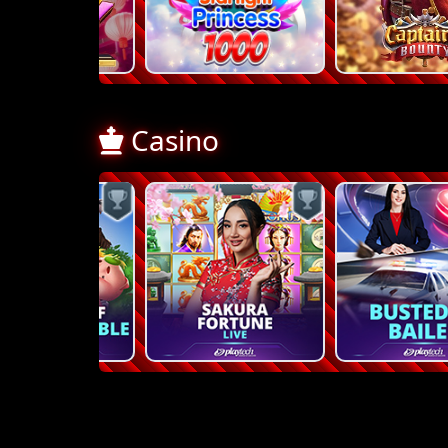
Casino