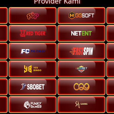
Provider Kami