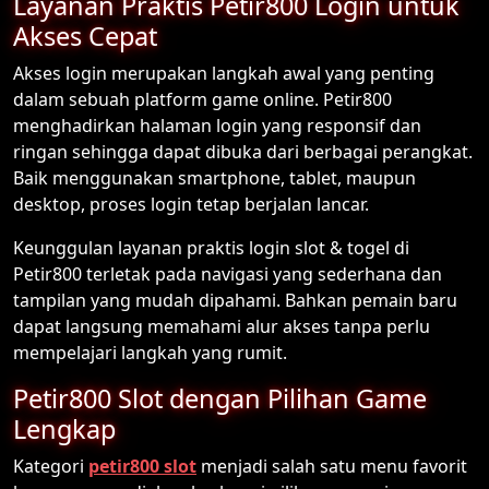
Layanan Praktis Petir800 Login untuk
Akses Cepat
Akses login merupakan langkah awal yang penting
dalam sebuah platform game online. Petir800
menghadirkan halaman login yang responsif dan
ringan sehingga dapat dibuka dari berbagai perangkat.
Baik menggunakan smartphone, tablet, maupun
desktop, proses login tetap berjalan lancar.
Keunggulan layanan praktis login slot & togel di
Petir800 terletak pada navigasi yang sederhana dan
tampilan yang mudah dipahami. Bahkan pemain baru
dapat langsung memahami alur akses tanpa perlu
mempelajari langkah yang rumit.
Petir800 Slot dengan Pilihan Game
Lengkap
Kategori
petir800 slot
menjadi salah satu menu favorit