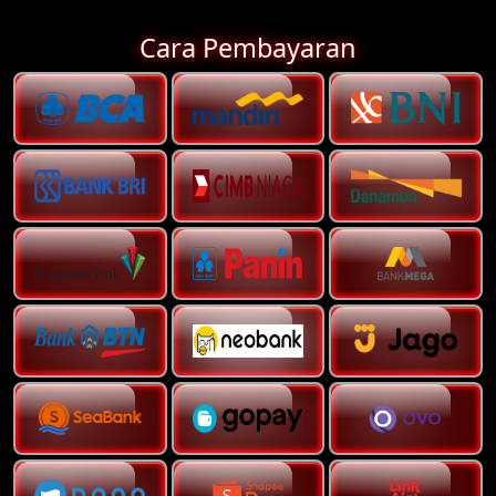
Cara Pembayaran