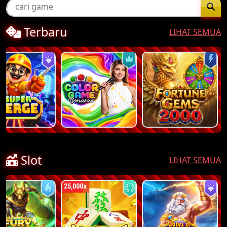
Terbaru
LIHAT SEMUA
Slot
LIHAT SEMUA