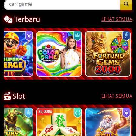
Terbaru
LIHAT SEMUA
Slot
LIHAT SEMUA