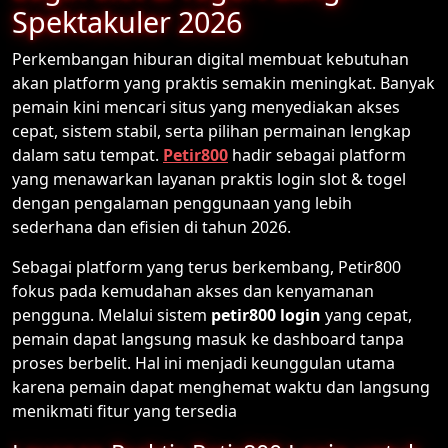
Spektakuler 2026
Perkembangan hiburan digital membuat kebutuhan
akan platform yang praktis semakin meningkat. Banyak
pemain kini mencari situs yang menyediakan akses
cepat, sistem stabil, serta pilihan permainan lengkap
dalam satu tempat.
Petir800
hadir sebagai platform
yang menawarkan layanan praktis login slot & togel
dengan pengalaman penggunaan yang lebih
sederhana dan efisien di tahun 2026.
Sebagai platform yang terus berkembang, Petir800
fokus pada kemudahan akses dan kenyamanan
pengguna. Melalui sistem
petir800 login
yang cepat,
pemain dapat langsung masuk ke dashboard tanpa
proses berbelit. Hal ini menjadi keunggulan utama
karena pemain dapat menghemat waktu dan langsung
menikmati fitur yang tersedia