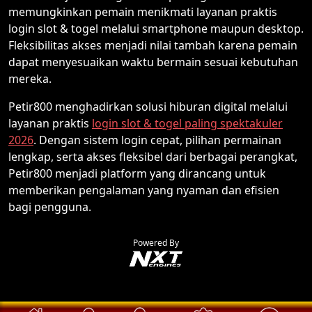
memungkinkan pemain menikmati layanan praktis
login slot & togel melalui smartphone maupun desktop.
Fleksibilitas akses menjadi nilai tambah karena pemain
dapat menyesuaikan waktu bermain sesuai kebutuhan
mereka.
Petir800 menghadirkan solusi hiburan digital melalui
layanan praktis
login slot & togel paling spektakuler
2026
. Dengan sistem login cepat, pilihan permainan
lengkap, serta akses fleksibel dari berbagai perangkat,
Petir800 menjadi platform yang dirancang untuk
memberikan pengalaman yang nyaman dan efisien
bagi pengguna.
Powered By