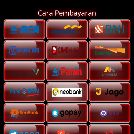
Cara Pembayaran