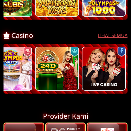
Casino
LIHAT SEMUA
Provider Kami