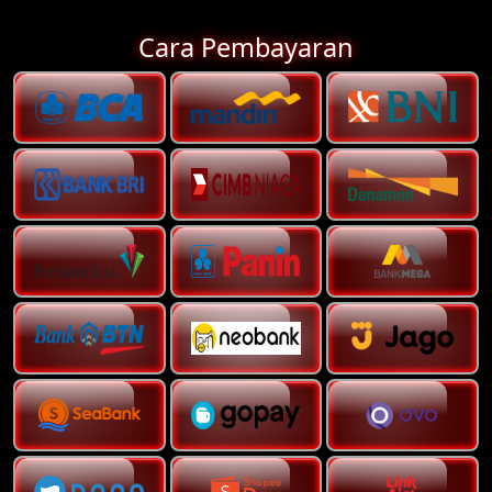
Cara Pembayaran