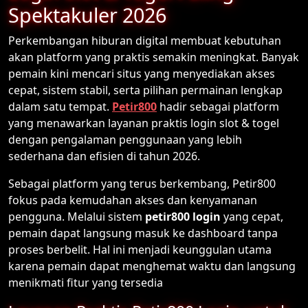
Spektakuler 2026
Perkembangan hiburan digital membuat kebutuhan
akan platform yang praktis semakin meningkat. Banyak
pemain kini mencari situs yang menyediakan akses
cepat, sistem stabil, serta pilihan permainan lengkap
dalam satu tempat.
Petir800
hadir sebagai platform
yang menawarkan layanan praktis login slot & togel
dengan pengalaman penggunaan yang lebih
sederhana dan efisien di tahun 2026.
Sebagai platform yang terus berkembang, Petir800
fokus pada kemudahan akses dan kenyamanan
pengguna. Melalui sistem
petir800 login
yang cepat,
pemain dapat langsung masuk ke dashboard tanpa
proses berbelit. Hal ini menjadi keunggulan utama
karena pemain dapat menghemat waktu dan langsung
menikmati fitur yang tersedia