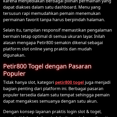
karena menyediakan berbagai pilihan permainan yang
dapat diakses dalam satu dashboard. Menu yang
tersusun rapi memudahkan pemain menemukan
permainan favorit tanpa harus berpindah halaman.
Selain itu, tampilan responsif memastikan pengalaman
bermain tetap optimal di semua ukuran layar. Inilah
alasan mengapa Petir800 semakin dikenal sebagai
platform slot online yang praktis dan mudah
digunakan.
Petir800 Togel dengan Pasaran
Populer
Tidak hanya slot, kategori
petir800 togel
juga menjadi
bagian penting dari platform ini. Berbagai pasaran
populer tersedia dalam satu tempat sehingga pemain
dapat mengakses semuanya dengan satu akun.
Dengan konsep layanan praktis login slot & togel,