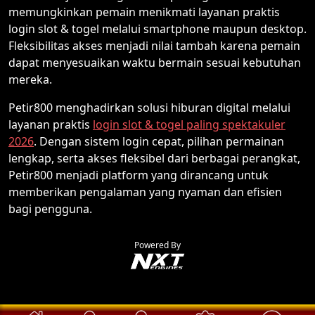
memungkinkan pemain menikmati layanan praktis
login slot & togel melalui smartphone maupun desktop.
Fleksibilitas akses menjadi nilai tambah karena pemain
dapat menyesuaikan waktu bermain sesuai kebutuhan
mereka.
Petir800 menghadirkan solusi hiburan digital melalui
layanan praktis
login slot & togel paling spektakuler
2026
. Dengan sistem login cepat, pilihan permainan
lengkap, serta akses fleksibel dari berbagai perangkat,
Petir800 menjadi platform yang dirancang untuk
memberikan pengalaman yang nyaman dan efisien
bagi pengguna.
Powered By