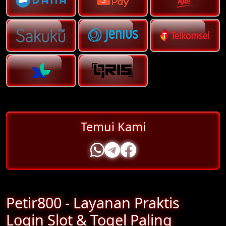
Temui Kami
Petir800 - Layanan Praktis
Login Slot & Togel Paling