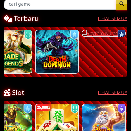
Terbaru
LIHAT SEMUA
Slot
LIHAT SEMUA