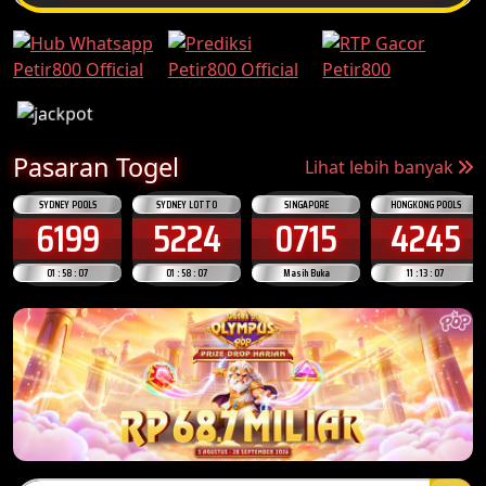
Pasaran Togel
Lihat lebih banyak
SYDNEY POOLS
SYDNEY LOTTO
SINGAPORE
HONGKONG POOLS
6199
5224
0715
4245
01 : 58 : 06
01 : 58 : 06
Masih Buka
11 : 13 : 06