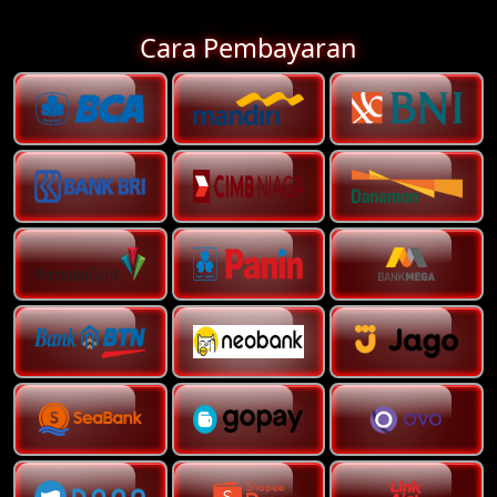
Cara Pembayaran