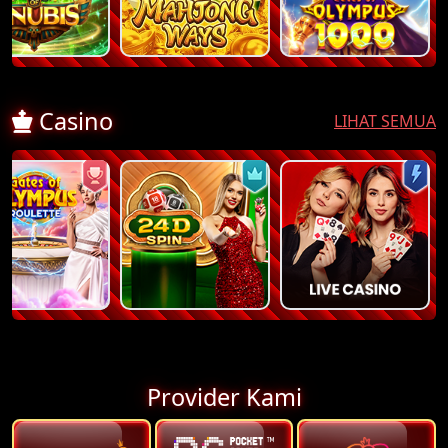
Casino
LIHAT SEMUA
Provider Kami