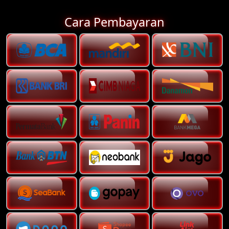
Cara Pembayaran