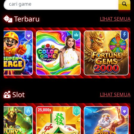
Terbaru
LIHAT SEMUA
Slot
LIHAT SEMUA