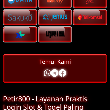
Temui Kami
Petir800 - Layanan Praktis
Login Slot & Togel Paling