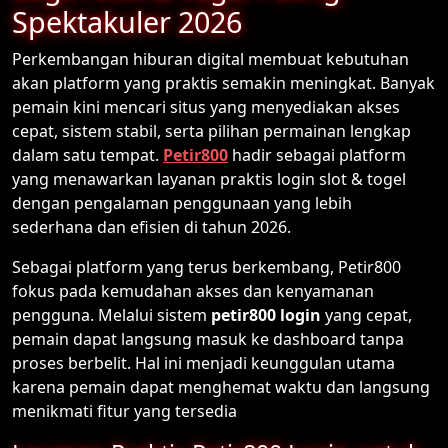
Spektakuler 2026
Perkembangan hiburan digital membuat kebutuhan
akan platform yang praktis semakin meningkat. Banyak
pemain kini mencari situs yang menyediakan akses
cepat, sistem stabil, serta pilihan permainan lengkap
dalam satu tempat.
Petir800
hadir sebagai platform
yang menawarkan layanan praktis login slot & togel
dengan pengalaman penggunaan yang lebih
sederhana dan efisien di tahun 2026.
Sebagai platform yang terus berkembang, Petir800
fokus pada kemudahan akses dan kenyamanan
pengguna. Melalui sistem
petir800 login
yang cepat,
pemain dapat langsung masuk ke dashboard tanpa
proses berbelit. Hal ini menjadi keunggulan utama
karena pemain dapat menghemat waktu dan langsung
menikmati fitur yang tersedia