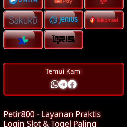
Temui Kami
Petir800 - Layanan Praktis
Login Slot & Togel Paling