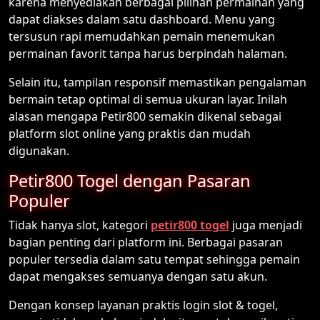
karena menyediakan berbagai pilihan permainan yang
dapat diakses dalam satu dashboard. Menu yang
tersusun rapi memudahkan pemain menemukan
permainan favorit tanpa harus berpindah halaman.
Selain itu, tampilan responsif memastikan pengalaman
bermain tetap optimal di semua ukuran layar. Inilah
alasan mengapa Petir800 semakin dikenal sebagai
platform slot online yang praktis dan mudah
digunakan.
Petir800 Togel dengan Pasaran
Populer
Tidak hanya slot, kategori
petir800 togel
juga menjadi
bagian penting dari platform ini. Berbagai pasaran
populer tersedia dalam satu tempat sehingga pemain
dapat mengakses semuanya dengan satu akun.
Dengan konsep layanan praktis login slot & togel,